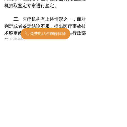
机抽取鉴定专家进行鉴定。
三、
医疗机构有上述情形之一，而对
判定或者鉴定结论不服，提出医疗事故技
术鉴定或者再次鉴定申请的，卫生行政部
免费电话咨询修律师
ꂅ
门不予受理。
此复。
二
00
五年一月二十一日
上一篇：
无
ꂃ
下一篇：
无
ꁹ
넡