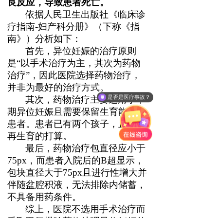
良反应，导致患者死亡。
依据人民卫生出版社《临床诊
疗指南-妇产科分册》（下称《指
南》）分析如下：
首先，异位妊娠的治疗原则
是“以手术治疗为主，其次为药物
治疗”，因此医院选择药物治疗，
并非为最好的治疗方式。
是否是医疗事故？
其次，药物治疗主要适用于早
期异位妊娠且需要保留生育能力的
患者。患者已有两个孩子，且没有
再生育的打算。
最后，药物治疗包直径应小于
75px，而患者入院后的B超显示，
包块直径大于75px且进行性增大并
伴随盆腔积液，无法排除内储蓄，
不具备用药条件。
综上，医院不选用手术治疗而