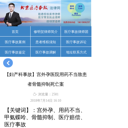
首页
修明贺律师简介
医疗事故律师团
医疗事故案例
患者维权须知
医疗事故诉讼
医疗事故鉴定
医疗事故调解
地址联系方式
낒
【妇产科事故】宫外孕医院用药不当致患
者骨髓抑制死亡案
ꄘ
浏览量：
2581
2018年7月14日
16:10
【关键词】：宫外孕、用药不当、
甲氨蝶呤、骨髓抑制、医疗赔偿、
医疗事故