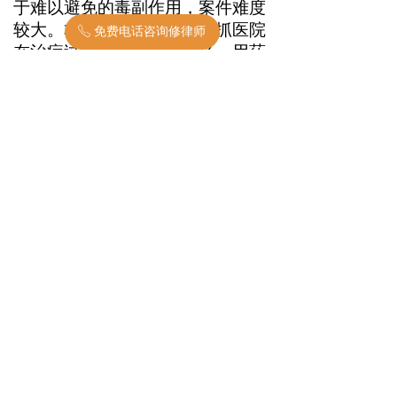
于难以避免的毒副作用，案件难度
较大。本案中，代理律师紧抓医院
免费电话咨询修律师
ꂅ
在治疗过程中用药指征欠妥、用药
前告知不全面、在用药后未及时检
测血象、有能力预见严重毒性反
应、未积极处理或转诊等过错行
为，追究医院的过错责任，成功地
通过司法鉴定将被告医院认定为次
要责任（责任比例20%-40%）。
2
、患者为河北省农村户口，
按照法律规定，其损害赔偿应按河
北省农村标准计算。而本案因为将
北京的医院一并起诉，赔偿数额故
应按照北京市农村标准计算，当事
人因此多得超过10万的损害赔偿。
3
、从患者的角度来看，医疗
纠纷案件有多种处理方式，诉讼并
不一定是唯一解决途径。选择诉讼